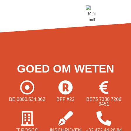
GOED OM WETEN
BE 0800.534.862
BFF #22
BE75 7330 7206
3451
'T ROSCO
INSCHRIJVEN
+32 472 44 26 84