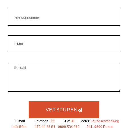
VERSTUREN
E-mail
Telefoon
+32
BTW
BE
Zetel:
Leuzesesteenweg
info@fbc-
472 44 26 84
0800.534.862
241, 9600 Ronse