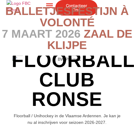
Contacteer
BALLETJESFESTIJN À
Ons
Nieuws & Evenementen
VOLONTÉ
7 MAART 2026
ZAAL DE
KLIJPE
FLOORBAL
CLUB
RONSE
Floorball / Unihockey in de Vlaamse Ardennen. Je kan je
nu al inschrijven voor seizoen 2026-2027.